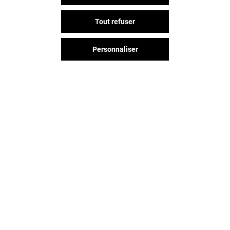
Tout refuser
Personnaliser
Vous avez quitté Colombia ?
L'aventure continue sur les
réseaux sociaux !