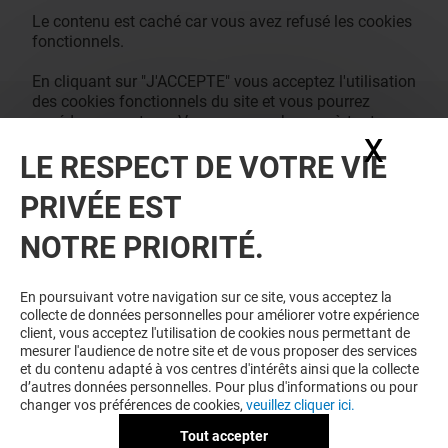
Le contenu est caché car vous avez refusé les cookies
fonctionnels.
En cliquant sur "J'ACCEPTE" vous acceptez l'utilisation
des cookies fonctionnels du site et vous pourrez
accéder au contenu. Vous pouvez changer à tout
X
Masq
moment vos consentements des cookies dans notre
LE RESPECT DE VOTRE VIE
page de management des cookies.
J'ACCEPTE
PRIVÉE EST
NOTRE PRIORITÉ.
En poursuivant votre navigation sur ce site, vous acceptez la
collecte de données personnelles pour améliorer votre expérience
client, vous acceptez l'utilisation de cookies nous permettant de
mesurer l'audience de notre site et de vous proposer des services
et du contenu adapté à vos centres d'intérêts ainsi que la collecte
d’autres données personnelles. Pour plus d'informations ou pour
changer vos préférences de cookies,
veuillez cliquer ici.
Tout accepter