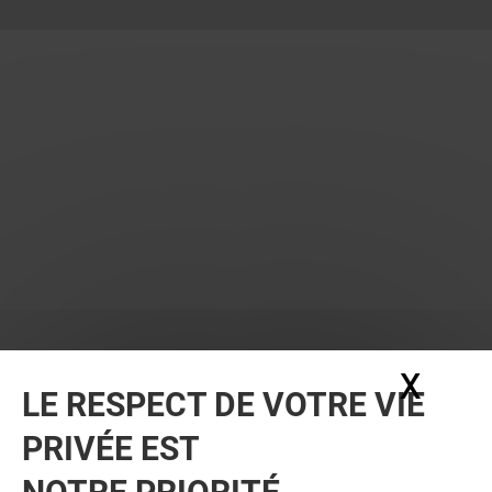
X
Masq
LE RESPECT DE VOTRE VIE
PRIVÉE EST
VOUS EN VOULEZ PLUS ? VOUS